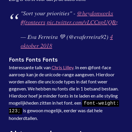
"Sort your priorities" -
@heydonworks
#fronteers
pic.twitter.com/vLCCnpUQBz
— Eva Ferreira 💚 (@evaferreira92)
4
oktober 2018
Fonts Fonts Fonts
Interessante talk van
Chris Lilley
. In een @font-face
aanroep kan je de unicode-range aangeven. Hierdoor
worden alleen die uncicode types in dat font weer
gegeven. We hebben nu fonts die in 1 betsand bestaan.
Hierdoor hoef je minder fonts in te laden en alle styling
mogelijkheden zitten in het font. een
font-weight:
is gewoon mogelijk, eerder was dat hele
123;
honderdtallen.