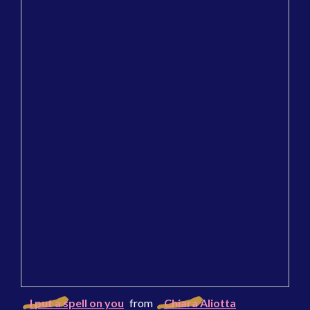
I put a spell on you
from
Chiara Aliotta