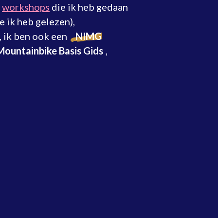
e
workshops
die ik heb gedaan
e ik heb gelezen),
, ik ben ook een
NIMG
Mountainbike Basis Gids
,