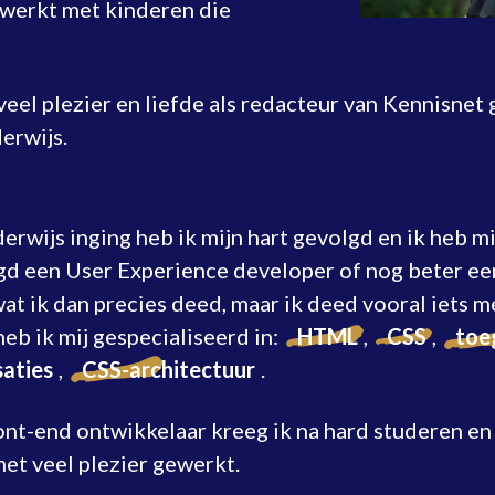
ewerkt met kinderen die
 veel plezier en liefde als redacteur van Kennisne
derwijs.
erwijs inging heb ik mijn hart gevolgd en ik heb m
d een User Experience developer of nog beter een 
wat ik dan precies deed, maar ik deed vooral iets
heb ik mij gespecialiseerd in:
HTML
,
CSS
,
toe
saties
,
CSS-architectuur
.
ront-end ontwikkelaar kreeg ik na hard studeren en
met veel plezier gewerkt.