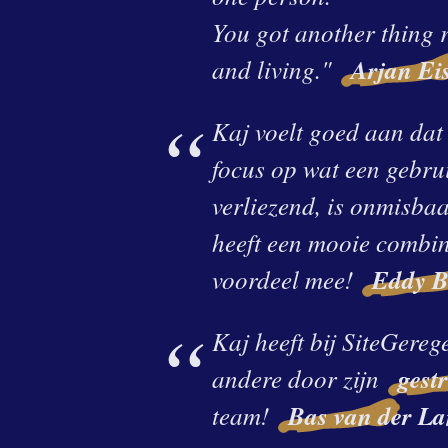
You got another thing r
and living."
Arjan Eis
Kaj voelt goed aan dat 
focus op wat een gebrui
verliezend, is onmisbaa
heeft een mooie combin
voordeel mee!
Eddy B
Kaj heeft bij SiteGere
andere door zijn
gest
team!
Bas van der La