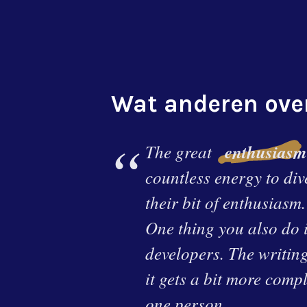
Wat anderen ove
The great
enthusiasm
countless energy to di
their bit of enthusiasm.
One thing you also do i
developers. The writin
it gets a bit more comp
one person.