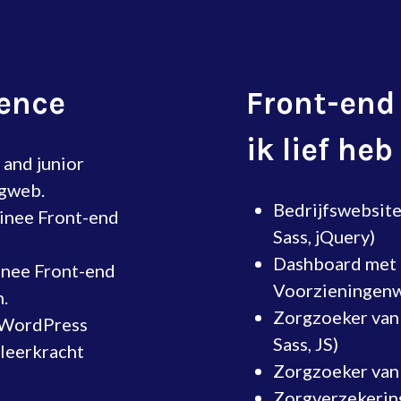
ience
Front-end
ik lief heb
 and junior
rgweb.
Bedrijfswebsit
ainee Front-end
Sass, jQuery)
Dashboard met 
inee Front-end
Voorzieningenwi
.
Zorgzoeker van
 WordPress
Sass, JS)
 leerkracht
Zorgzoeker van 
Zorgverzekering