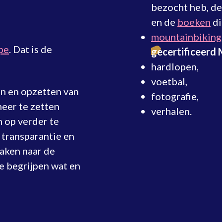
bezocht heb, d
en de
boeken
di
mountainbiking
pe
. Dat is de
gecertificeerd 
hardlopen,
voetbal,
en en opzetten van
fotografie,
neer te zetten
verhalen.
m op verder te
 transparantie en
maken naar de
e begrijpen wat en